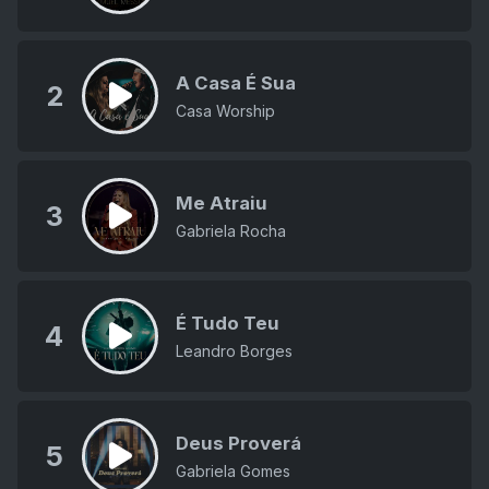
A Casa É Sua
2
Casa Worship
Me Atraiu
3
Gabriela Rocha
É Tudo Teu
4
Leandro Borges
Deus Proverá
5
Gabriela Gomes