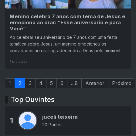
Menino celebra 7 anos com tema de Jesus e
emociona ao orar: “Esse aniversário é para
Você”
Ao celebrar seu aniversário de 7 anos com uma festa
temática sobre Jesus, um menino emocionou os
convidados ao orar agradecendo a Deus pelo moment...
1 dia atrás
1
2
3
4
5
6
...8
Anterior
Próximo
Top Ouvintes
juceli teixeira
1
20 Pontos