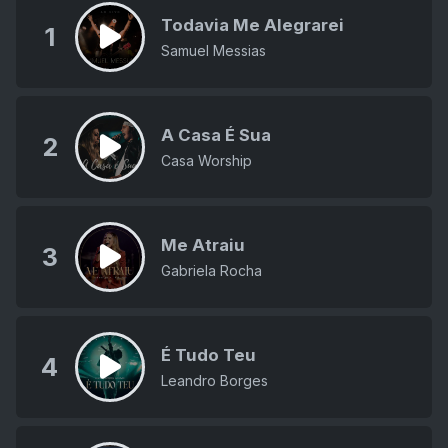
Todavia Me Alegrarei
1
Samuel Messias
A Casa É Sua
2
Casa Worship
Me Atraiu
3
Gabriela Rocha
É Tudo Teu
4
Leandro Borges